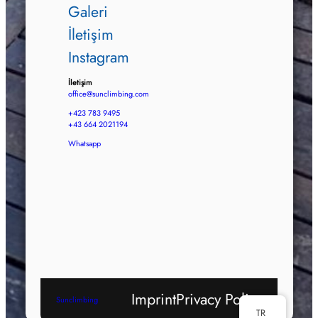
Galeri
İletişim
Instagram
İletişim
office@sunclimbing.com
+423 783 9495
+43 664 2021194
Whatsapp
Imprint
Privacy Policy
Sunclimbing
TR