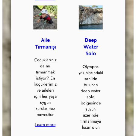
Aile
Deep
Tırmanışı
Water
Solo
Çocuklarınız
da mı
Olympos
tırmanmak
yakınlarındaki
istiyor? En
sahilde
küçüklerimiz
bulunan
ve aileleri
deep water
için her yaşa
solo
uygun
bölgesinde
kurslarımız
suyun
mevcuttur
üzerinde
tırmanmaya
Learn more
hazır olun