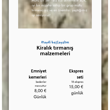
Mutlu bir yer - Biz sizi dinlemeye açık,
iyi bir mizaha sahip bir grup mutlu
tırmanıcıyız ve en önemlisi: yaptığımız
işi seviyoruz!
Haydi başlayalım
Kiralık tırmanış
malzemeleri
Emniyet
Ekspres
kemerleri
seti
bedenler
18 ekspres
mevcuttur
15,00 €
8,00 €
günlük
Günlük