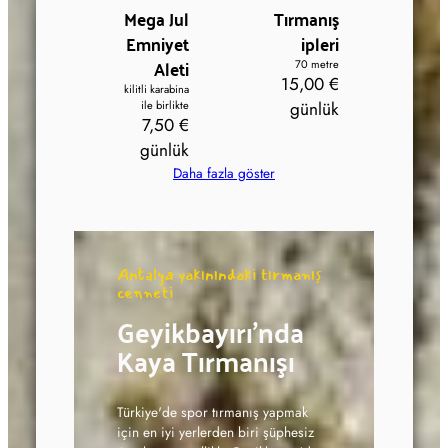
Mega Jul
Tırmanış
Emniyet
ipleri
Aleti
70 metre
15,00 €
kilitli karabina
ile birlikte
günlük
7,50 €
günlük
Daha fazla göster
Antalya yakınındaki tırmanış
cenneti
Geyikbayırı'nda
Kaya Tırmanışı
Türkiye'de spor tırmanış yapmak
için en iyi yerlerden biri şüphesiz