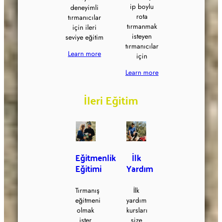
ip boylu
deneyimli
rota
tırmanıcılar
tırmanmak
için ileri
isteyen
seviye eğitim
tırmanıcılar
Learn more
için
Learn more
İleri Eğitim
Eğitmenlik
İlk
Eğitimi
Yardım
Tırmanış
İlk
eğitmeni
yardım
olmak
kursları
ister
size