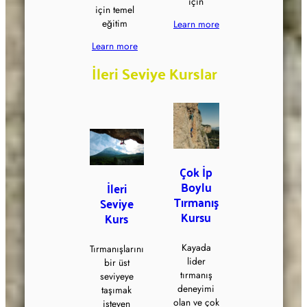
için
için temel
eğitim
Learn more
Learn more
İleri Seviye Kurslar
Çok İp
Boylu
İleri
Tırmanış
Seviye
Kursu
Kurs
Kayada
Tırmanışlarını
lider
bir üst
tırmanış
seviyeye
deneyimi
taşımak
olan ve çok
isteyen