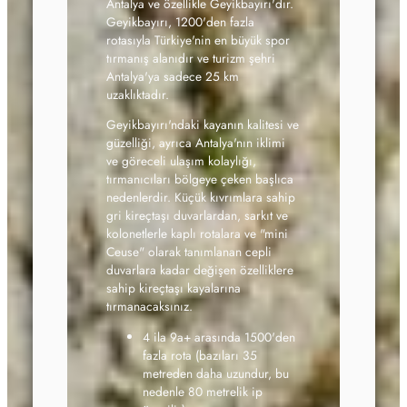
Antalya ve özellikle Geyikbayırı'dır.
Geyikbayırı, 1200'den fazla
rotasıyla Türkiye'nin en büyük spor
tırmanış alanıdır ve turizm şehri
Antalya'ya sadece 25 km
uzaklıktadır.
Geyikbayırı'ndaki kayanın kalitesi ve
güzelliği, ayrıca Antalya'nın iklimi
ve göreceli ulaşım kolaylığı,
tırmanıcıları bölgeye çeken başlıca
nedenlerdir. Küçük kıvrımlara sahip
gri kireçtaşı duvarlardan, sarkıt ve
kolonetlerle kaplı rotalara ve "mini
Ceuse" olarak tanımlanan cepli
duvarlara kadar değişen özelliklere
sahip kireçtaşı kayalarına
tırmanacaksınız.
4 ila 9a+ arasında 1500'den
fazla rota (bazıları 35
metreden daha uzundur, bu
nedenle 80 metrelik ip