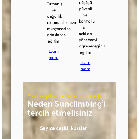
düşüşü
Tırmanış
güvenli
ve
ve
dağcılık
kontrollü
ekipmanlarınızın
bir
muayenesine
şekilde
odaklanan
yönetmeyi
eğitim
öğreneceğiniz
Learn
eğitim
more
Learn
more
Potansiyelinizi ortaya çıkaracağız
Neden Sunclimbing'i
tercih etmelisiniz
Sayıca çeşitli kurslar