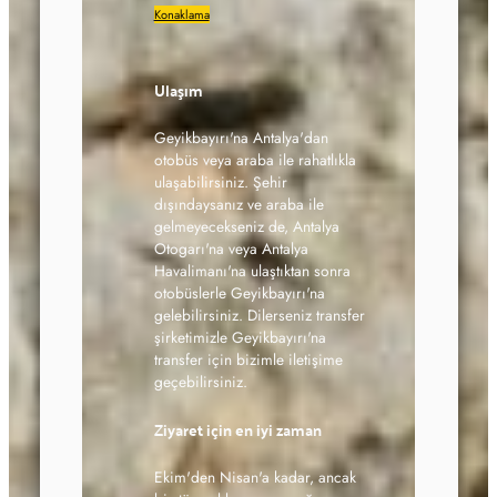
Konaklama
Ulaşım
Geyikbayırı'na Antalya'dan
otobüs veya araba ile rahatlıkla
ulaşabilirsiniz. Şehir
dışındaysanız ve araba ile
gelmeyecekseniz de, Antalya
Otogarı'na veya Antalya
Havalimanı'na ulaştıktan sonra
otobüslerle Geyikbayırı'na
gelebilirsiniz. Dilerseniz transfer
şirketimizle Geyikbayırı'na
transfer için bizimle iletişime
geçebilirsiniz.
Ziyaret için en iyi zaman
Ekim'den Nisan'a kadar, ancak