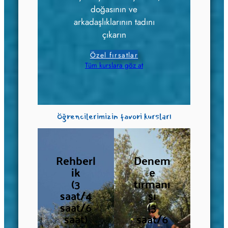
doğasının ve
arkadaşlıklarının tadını
çıkarın
Özel fırsatlar
Tüm kurslara göz at
Öğrencilerimizin favori kursları
Rehberl
Denem
ik
e
(3
tırmanı
saat/4
şı
saat/6
(3
saat)
saat/6