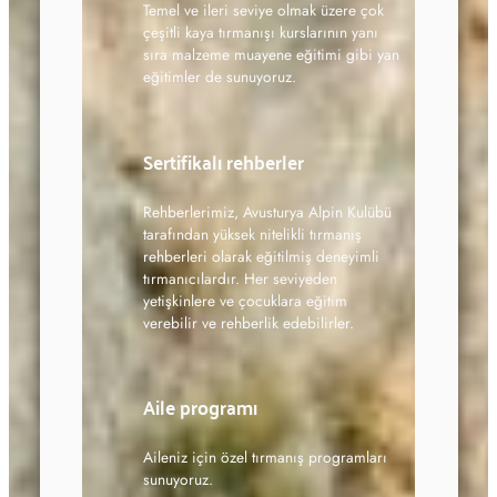
Temel ve ileri seviye olmak üzere çok
çeşitli kaya tırmanışı kurslarının yanı
sıra malzeme muayene eğitimi gibi yan
eğitimler de sunuyoruz.
Sertifikalı rehberler
Rehberlerimiz, Avusturya Alpin Kulübü
tarafından yüksek nitelikli tırmanış
rehberleri olarak eğitilmiş deneyimli
tırmanıcılardır. Her seviyeden
yetişkinlere ve çocuklara eğitim
verebilir ve rehberlik edebilirler.
Aile programı
Aileniz için özel tırmanış programları
sunuyoruz.