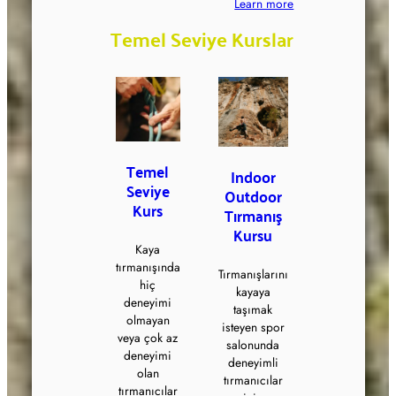
Learn more
Temel Seviye Kurslar
Temel
Indoor
Seviye
Outdoor
Kurs
Tırmanış
Kursu
Kaya
tırmanışında
Tırmanışlarını
hiç
kayaya
deneyimi
taşımak
olmayan
isteyen spor
veya çok az
salonunda
deneyimi
deneyimli
olan
tırmanıcılar
tırmanıcılar