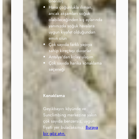
önerilir)
Hava çoğunlukla ılıman,
ancak akşamları soğuk
olabileceğinden kış aylarında
yanınızda soğuk havalara
uygun kıyafet olduğundan
emin olun
Çok sayıda farklı yapıya
sahip kireçtaşı duvarlar
Antalya'dan kolay ulaşım
Çok sayıda harika konaklama
seçeneği
Konaklama
Geyikbayırı köyünde ve
Sunclimbing merkezine yakın
çok sayıda benzersiz, uygun
fiyatlı yer bulacaksınız.
Buraya
bir göz atın.
.