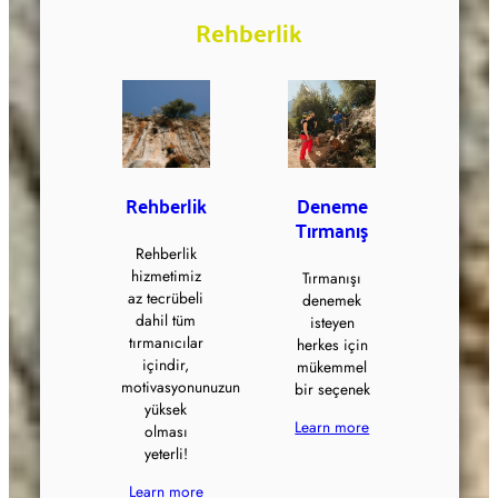
Rehberlik
Rehberlik
Deneme
Tırmanış
Rehberlik
hizmetimiz
Tırmanışı
az tecrübeli
denemek
dahil tüm
isteyen
tırmanıcılar
herkes için
içindir,
mükemmel
motivasyonunuzun
bir seçenek
yüksek
Learn more
olması
yeterli!
Learn more