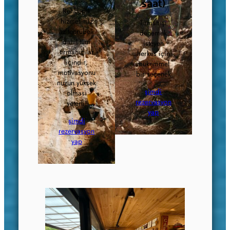
saat)
Rehberlik
hizmetimiz
Tırmanışı
az tecrübeli
denemek
dahil tüm
isteyen
tırmanıcılar
herkes için
içindir,
mükemmel
motivasyonu
bir seçenek
nuzun yüksek
şimdi
olması
rezervasyon
yeterli!
yap
şimdi
rezervasyon
yap