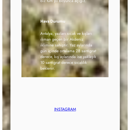
biz tüm yıl boyunca açığız.
Hava Durumu
Antalya, yazları sıcak ve kışları
ılıman geçen bir Akdeniz
iklimine sahiptir. Yaz aylarında
gün içinde ortalama 28 santigrat
derece, kış aylarında ise yaklaşık
10 santigrat derece sıcaklık
beklenir.
INSTAGRAM