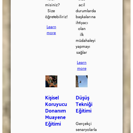
misiniz?
acil
Size
durumlarda
öğretebiliriz!
başkalarına
ihtiyacı
Learn
olan
more
ilk
müdahaleyi
yapmayı
sağlar
Learn
more
Kişisel
Düşüş
Koruyucu
Tekniği
Donanım
Eğitimi
Muayene
Eğitimi
Gerçekçi
senaryolarla